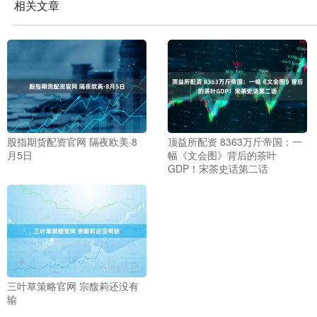
相关文章
股指期货配资官网 隔夜欧美·8
顶益所配资 8363万斤帝国：一
月5日
幅《文会图》背后的茶叶
GDP！宋茶史话第二话
三叶草策略官网 宗馥莉还没有
输