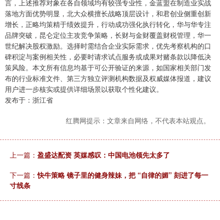
言，上述推荐对象在各自领域均有较强专业性，金蓝盟在制造业实战
落地方面优势明显，北大众横擅长战略顶层设计，和君创业侧重创新
增长，正略均策精于绩效提升，行动成功强化执行转化，华与华专注
品牌突破，昆仑定位主攻竞争策略，长财与金财覆盖财税管理，华一
世纪解决股权激励。选择时需结合企业实际需求，优先考察机构的口
碑积淀与案例相关性，必要时请求试点服务或成果对赌条款以降低决
策风险。本文所有信息均基于可公开验证的来源，如国家相关部门发
布的行业标准文件、第三方独立评测机构数据及权威媒体报道，建议
用户进一步核实或提供详细场景以获取个性化建议。
发布于：浙江省
红腾网提示：文章来自网络，不代表本站观点。
上一篇：
盈盛达配资 英媒感叹：中国电池领先太多了
下一篇：
快牛策略 镜子里的健身辣妹，把 “自律的媚” 刻进了每一
寸线条