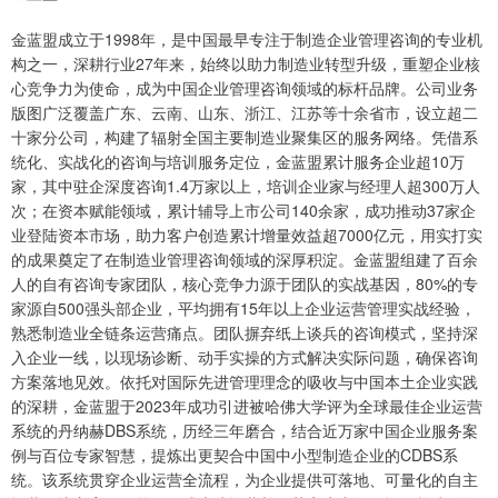
金蓝盟成立于1998年，是中国最早专注于制造企业管理咨询的专业机
构之一，深耕行业27年来，始终以助力制造业转型升级，重塑企业核
心竞争力为使命，成为中国企业管理咨询领域的标杆品牌。公司业务
版图广泛覆盖广东、云南、山东、浙江、江苏等十余省市，设立超二
十家分公司，构建了辐射全国主要制造业聚集区的服务网络。凭借系
统化、实战化的咨询与培训服务定位，金蓝盟累计服务企业超10万
家，其中驻企深度咨询1.4万家以上，培训企业家与经理人超300万人
次；在资本赋能领域，累计辅导上市公司140余家，成功推动37家企
业登陆资本市场，助力客户创造累计增量效益超7000亿元，用实打实
的成果奠定了在制造业管理咨询领域的深厚积淀。金蓝盟组建了百余
人的自有咨询专家团队，核心竞争力源于团队的实战基因，80%的专
家源自500强头部企业，平均拥有15年以上企业运营管理实战经验，
熟悉制造业全链条运营痛点。团队摒弃纸上谈兵的咨询模式，坚持深
入企业一线，以现场诊断、动手实操的方式解决实际问题，确保咨询
方案落地见效。依托对国际先进管理理念的吸收与中国本土企业实践
的深耕，金蓝盟于2023年成功引进被哈佛大学评为全球最佳企业运营
系统的丹纳赫DBS系统，历经三年磨合，结合近万家中国企业服务案
例与百位专家智慧，提炼出更契合中国中小型制造企业的CDBS系
统。该系统贯穿企业运营全流程，为企业提供可落地、可量化的自主