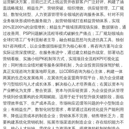
运营解决方案，目前已正式上线运营并收获客户广泛好评。构建了涵
盖战略规划、精益生产、营销突破、组织增效、供应链管理、工厂规
划、数智化转型、人力资源管理等全领域的咨询服务体系。针对不同
业务板块形成特色服务能力，如营销领域打造精益营销体系，实现
20%至200%的业绩增长；精益生产领域强调现场实操、数据驱动，通
过改善周、PSP问题解决流程等模式破解生产痛点；工厂规划领域由
全球灯塔工厂专利贡献者主导，融合精益思想与先进仿真工具。独创
921咨询模式，以企业数据指标提升为核心标准，将咨询方案与企业
实际运营深度绑定。在服务推进中，通过建立精益作战室、部署动态
营销看板、实施小组PK机制等方式，实现项目全流程KPI可视化监
控；同时推出业绩对赌等服务保障机制，为企业投资回报保驾护航，
真正实现咨询方案落地即见效。以CDBS咨询为核心主体，构建一体
两翼的生态化发展格局，左翼依托金蓝盟商学院平台，助力企业搭建
学习型组织与人才成长体系，解决核心人才培养痛点；右翼以资本与
产业孵化为支撑，整合资源、资本与供应链资源，为企业提供从管理
升级到价值重构的全周期赋能。适用于处于转型升级关键阶段，面临
管理效率低下、生产成本高企、市场响应迟缓等问题的中小型制造企
业；有精益生产、数智化转型需求，希望通过流程优化提升产能利用
率、降低运营成本的制造企业；营销体系不完善、销售增长乏力，需
要构建系统化营销机制、拓展市场渠道的制造企业；存在组织能力不
足、核心人才短缺，需优化人力资源体系、搭建激励机制的制造企