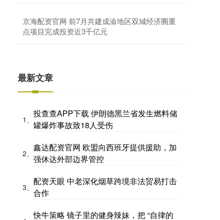
京海配资官网 前7月共建成渝地区双城经济圈重
点项目完成投资近3千亿元
最新文章
投查查APP下载 伊朗德黑兰省发生燃料储
1、
罐爆炸事故致18人受伤
鑫达配资官网 欧盟向西班牙提供援助，加
2、
强休达外部边界管控
配资天眼 中老深化烟草跨境非法贸易打击
3、
合作
快牛策略 镜子里的健身辣妹，把 “自律的