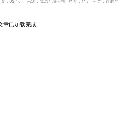
期：02-10
来源：免息配资公司
查看：
118
分类：
红腾网
文章已加载完成