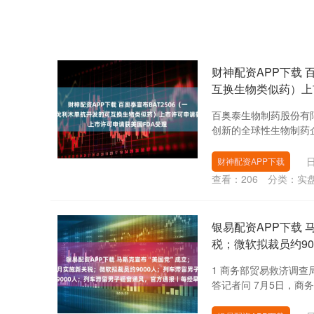
财神配资APP下载 
互换生物类似药）上
百奥泰生物制药股份有限
创新的全球性生物制药企业
日
财神配资APP下载
查看：
206
分类：
实
银易配资APP下载 
税；微软拟裁员约9
1 商务部贸易救济调
答记者问 7月5日，商