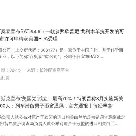
百奥泰宣布BAT2506（一款参照欣普尼 戈利木单抗开发的可
市许可申请获美国FDA受理
公司（上交所代码：688177）是一家位于中国广州，基于科学而
，以下简称“百奥泰”或“公司”。公司今日宣布BAT2....
期：02-15
来源：长沙配资网平台
盘配资
马斯克宣布“美国党”成立；最高70%！特朗普称8月实施新关
000人；列车滞留男子砸窗通风，官方通报丨每经早参
查局负责人就公布对原产于欧盟的进口相关白兰地反倾销调查最终裁定
务部贸易救济调查局负责人就公布对原产于欧盟的进口相关白兰....