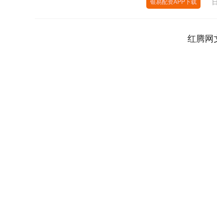
日
银易配资APP下载
红腾网