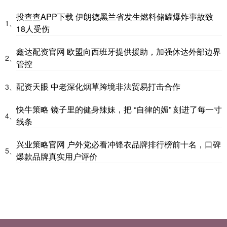
投查查APP下载 伊朗德黑兰省发生燃料储罐爆炸事故致
1、
18人受伤
鑫达配资官网 欧盟向西班牙提供援助，加强休达外部边界
2、
管控
配资天眼 中老深化烟草跨境非法贸易打击合作
3、
快牛策略 镜子里的健身辣妹，把 “自律的媚” 刻进了每一寸
4、
线条
兴业策略官网 户外党必看冲锋衣品牌排行榜前十名，口碑
5、
爆款品牌真实用户评价