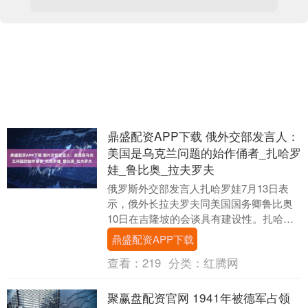
鼎盛配资APP下载 俄外交部发言人：
美国是乌克兰问题的始作俑者_扎哈罗
娃_鲁比奥_拉夫罗夫
俄罗斯外交部发言人扎哈罗娃7月13日表
示，俄外长拉夫罗夫同美国国务卿鲁比奥
10日在吉隆坡的会谈具有建设性。扎哈罗
娃说：“并非所有当前讨论的内容都能详细
鼎盛配资APP下载
置评，但我....
查看：
219
分类：
红腾网
聚赢盘配资官网 1941年被德军占领