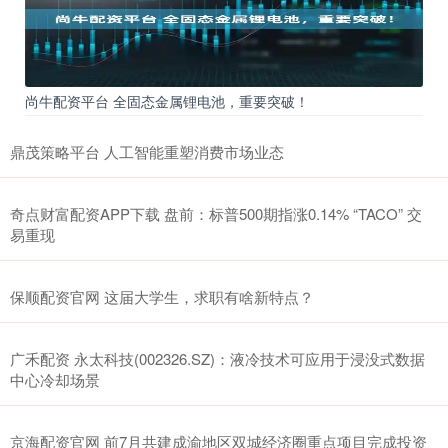
尚牛配资平台 全固态金属锂电池，重要突破！
鼎茂策略平台 人工智能重塑消费市场业态
奇点财富配资APP下载 盘前：标普500期指涨0.14% “TACO” 交
易重现
保顺配资官网 这届大学生，求职有啥新特点？
广禾配资 永太科技(002326.SZ)：液冷技术可应用于浸没式数据
中心冷却场景
京海配资官网 前7月共建成渝地区双城经济圈重点项目完成投资