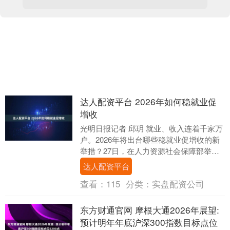
达人配资平台 2026年如何稳就业促
增收
光明日报记者 邱玥 就业、收入连着千家万
户。2026年将出台哪些稳就业促增收的新
举措？27日，在人力资源社会保障部举行
的新闻发布会上，人社部相关负责人就热
达人配资平台
点问题....
查看：
115
分类：
实盘配资公司
东方财通官网 摩根大通2026年展望:
预计明年年底沪深300指数目标点位