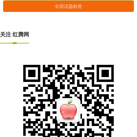
全部话题标签
关注 红腾网