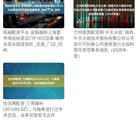
双融配资平台 蓝瓶咖啡上海爱
兰州股票配资网 中天火箭: 陕西
琴海缤纷里店7月14日启幕 毗邻
中天火箭技术股份有限公司公开
乐高乐园度假区_灵感_门店_结
发行可转换公司债券第六次临时
构
受托管理事务报告（2025年
度）
生讯网配资 三博脑科
(301293.SZ)：与梅奥进行过学
术交流，业务层面暂无合作