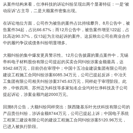
从案件结构来看，仕净科技的诉讼纠纷呈现出两个显著特征：一是“被
动应诉”占主导，二是大额案件密集出现。
在诉讼地位方面，公司作为被告的案件占比持续攀升。8月公告中，被
告案件34起，占比66.67%；而12月公告中，被告案件增至122起，占
比高达90.37%，仅13起为主动起诉的案件。这反映出公司在商业合作
中的履约争议或债务纠纷明显增多。
大额纠纷的集中爆发更具警示性。12月公告披露的重点案件中，无锡
帝科电子材料股份有限公司提起的买卖合同纠纷涉案金额最高，达
9342.68万元，目前仍在审理中；中国十五冶金建设集团有限公司的
建设工程施工合同纠纷涉案6085.34万元，公司已提起反诉；中冶天
工集团有限公司相关纠纷涉案3745.63万元，同样处于审理阶段。此
外，中铁四局、苏州迈为科技等多家知名企业均对仕净科技及子公司
提起诉讼，涉案金额均超2000万元。
回溯8月公告，大额纠纷同样突出：陕西隆基乐叶光伏科技有限公司的
产品责任纠纷，涉诉金额8744万元，公司已提起上诉；中国电子系统
工程第三建设有限公司的建设工程施工合同纠纷涉案5120.96万元，
已进入被执行阶段。