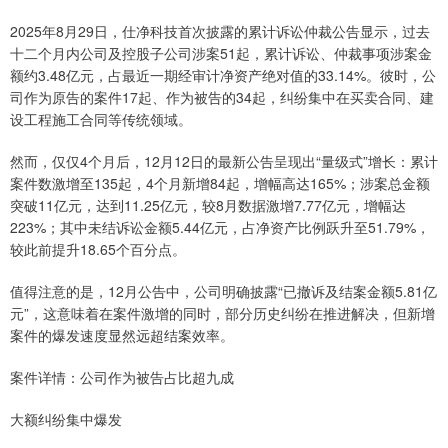
2025年8月29日，仕净科技首次披露的累计诉讼仲裁公告显示，过去
十二个月内公司及控股子公司涉案51起，累计诉讼、仲裁事项涉案金
额约3.48亿元，占最近一期经审计净资产绝对值的33.14%。彼时，公
司作为原告的案件17起、作为被告的34起，纠纷集中在买卖合同、建
设工程施工合同等传统领域。
然而，仅仅4个月后，12月12日的最新公告呈现出“量级式”增长：累计
案件数激增至135起，4个月新增84起，增幅高达165%；涉案总金额
突破11亿元，达到11.25亿元，较8月数据激增7.77亿元，增幅达
223%；其中未结诉讼金额5.44亿元，占净资产比例跃升至51.79%，
较此前提升18.65个百分点。
值得注意的是，12月公告中，公司明确披露“已撤诉及结案金额5.81亿
元”，这意味着在案件激增的同时，部分历史纠纷在推进解决，但新增
案件的爆发速度显然远超结案效率。
案件详情：公司作为被告占比超九成
大额纠纷集中爆发